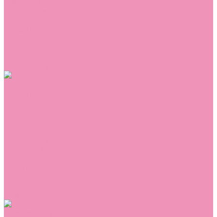
Сникеры
Сноубутсы
Тапочки
Топсайдеры
Туфли
Угги
Чешки
Шлепанцы
Одежда
Брюки
Ветровки
Джемперы и толстовки
Домашняя одежда
Комбинезоны
Комплекты
Конверты
Куртки
Платья
Полукомбинезоны
Пуховики
Туники
Аксессуары