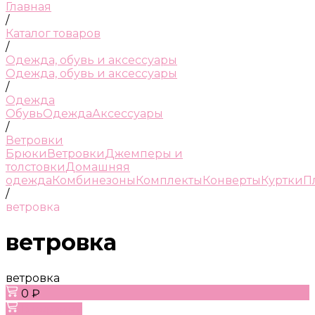
Главная
/
Каталог товаров
/
Одежда, обувь и аксессуары
Одежда, обувь и аксессуары
/
Одежда
Обувь
Одежда
Аксессуары
/
Ветровки
Брюки
Ветровки
Джемперы и
толстовки
Домашняя
одежда
Комбинезоны
Комплекты
Конверты
Куртки
П
/
ветровка
ветровка
ветровка
0 ₽
В корзину