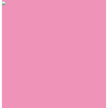
Обувь
Аквастоки
Балетки
Босоножки
Ботильоны
Ботинки
Валенки
Джазовки
Дутики
Кеды
Кроссовки
Лоферы
Луноходы
Мокасины
Пинетки
Полусапожки
Резиновая обувь (сабо)
Резиновые сапоги
Сандалии
Сапоги
Слиперы
Слипоны