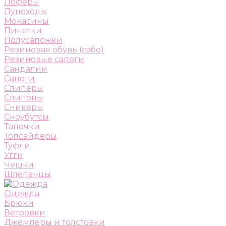
Лоферы
Луноходы
Мокасины
Пинетки
Полусапожки
Резиновая обувь (сабо)
Резиновые сапоги
Сандалии
Сапоги
Слиперы
Слипоны
Сникеры
Сноубутсы
Тапочки
Топсайдеры
Туфли
Угги
Чешки
Шлепанцы
Одежда
Брюки
Ветровки
Джемперы и толстовки