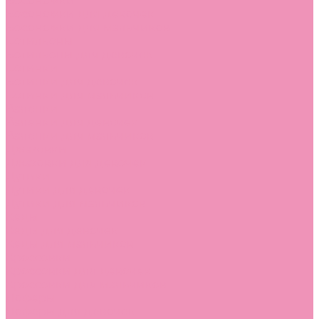
Босоножки
Босоножки для девочек
Босоножки для мальчиков
Ботильоны
Ботильоны для девочек
Ботинки
Ботинки для девочек
Ботинки для мальчиков
Валенки
Валенки для девочек
Валенки для мальчиков
Джазовки
Джазовки для девочек
Дутики
Дутики для девочек
Дутики для мальчиков
Кеды
Кеды для девочек
Кеды для мальчиков
Кроссовки
Кроссовки для девочек
Кроссовки для мальчиков
Лоферы
Лоферы для девочек