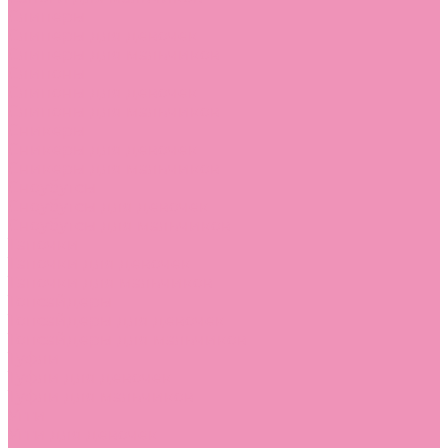
Слиперы
Слиперы для девочек
Слиперы для мальчиков
Слипоны
Слипоны для девочек
Слипоны для мальчиков
Сникеры
Сникеры для девочек
Сникеры для мальчиков
Сноубутсы
Сноубутсы для девочек
Сноубутсы для мальчиков
Тапочки
Тапочки для девочек
Тапочки для мальчиков
Топсайдеры
Топсайдеры для девочек
Топсайдеры для мальчиков
Туфли
Туфли для девочек
Туфли для мальчиков
Угги
Угги для девочек