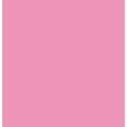
Стельки
Контакты
Помощь
Покупки
Помощь покупателю
Вопрос - ответ
Бренды
Коллекции
Готовые образы
Компания
Новости
Политика конфиденциальности
Сертификаты
...
Каталог
Одежда, обувь и аксессуары
Обувь
Аквастоки
Аквастоки для девочек
Аквастоки для мальчиков
Балетки
Балетки для девочек
Балетки для мальчиков