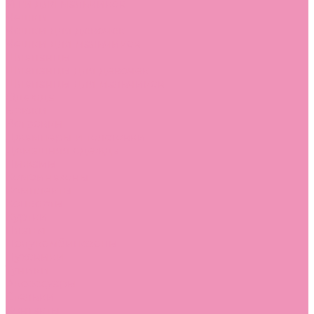
Угги для мальчиков
Чешки
Чешки для девочек
Чешки для мальчиков
Шлепанцы
Шлепанцы для девочек
Шлепанцы для мальчиков
Одежда
Брюки
Ветровки
Джемперы и толстовки
Домашняя одежда
Пижамы
Комбинезоны
Комплекты
Конверты
Куртки
Платья
Полукомбинезоны
Пуховики
Туники
Аксессуары
Стельки
Контакты