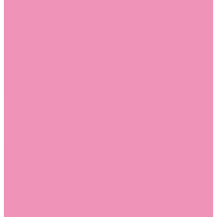
Босоножки
Босоножки для девочек
Босоножки для мальчиков
Ботильоны
Ботильоны для девочек
Ботинки
Ботинки для девочек
Ботинки для мальчиков
Валенки
Валенки для девочек
Валенки для мальчиков
Джазовки
Джазовки для девочек
Дутики
Дутики для девочек
Дутики для мальчиков
Кеды
Кеды для девочек
Кеды для мальчиков
Кроссовки
Кроссовки для девочек
Кроссовки для мальчиков
Лоферы
Лоферы для девочек