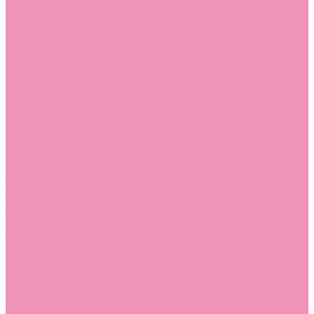
Слиперы
Слиперы для девочек
Слиперы для мальчиков
Слипоны
Слипоны для девочек
Слипоны для мальчиков
Сникеры
Сникеры для девочек
Сникеры для мальчиков
Сноубутсы
Сноубутсы для девочек
Сноубутсы для мальчиков
Тапочки
Тапочки для девочек
Тапочки для мальчиков
Топсайдеры
Топсайдеры для девочек
Топсайдеры для мальчиков
Туфли
Туфли для девочек
Туфли для мальчиков
Угги
Угги для девочек