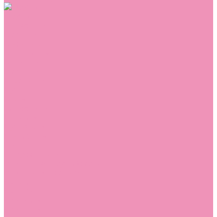
Обувь
Аквастоки
Балетки
Босоножки
Ботильоны
Ботинки
Валенки
Джазовки
Дутики
Кеды
Кроссовки
Лоферы
Луноходы
Мокасины
Пинетки
Полусапожки
Резиновая обувь (сабо)
Резиновые сапоги
Сандалии
Сапоги
Слиперы
Слипоны