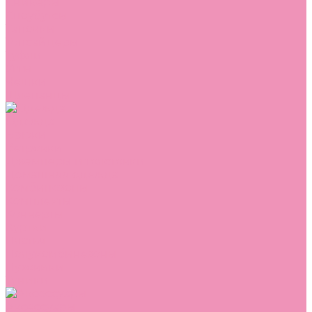
Сникеры
Сноубутсы
Тапочки
Топсайдеры
Туфли
Угги
Чешки
Шлепанцы
Одежда
Брюки
Ветровки
Джемперы и толстовки
Домашняя одежда
Комбинезоны
Комплекты
Конверты
Куртки
Платья
Полукомбинезоны
Пуховики
Туники
Аксессуары