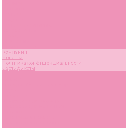
Стельки
Контакты
Помощь
Покупки
Помощь покупателю
Вопрос - ответ
Бренды
Коллекции
Готовые образы
Компания
Новости
Политика конфиденциальности
Сертификаты
...
Каталог
Одежда, обувь и аксессуары
Обувь
Аквастоки
Аквастоки для девочек
Аквастоки для мальчиков
Балетки
Балетки для девочек
Балетки для мальчиков