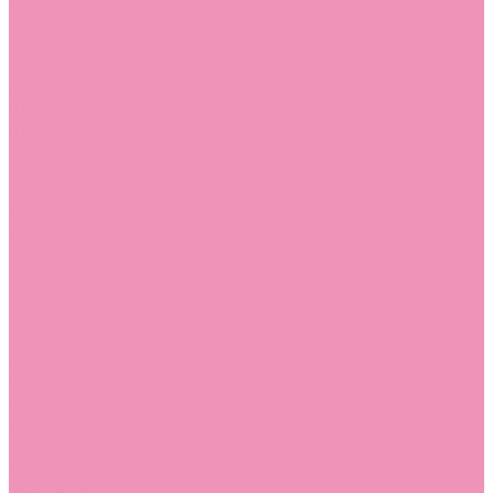
Угги для мальчиков
Чешки
Чешки для девочек
Чешки для мальчиков
Шлепанцы
Шлепанцы для девочек
Шлепанцы для мальчиков
Одежда
Брюки
Ветровки
Джемперы и толстовки
Домашняя одежда
Пижамы
Комбинезоны
Комплекты
Конверты
Куртки
Платья
Полукомбинезоны
Пуховики
Туники
Аксессуары
Стельки
Контакты