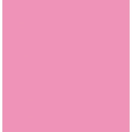
Слиперы
Слиперы для девочек
Слиперы для мальчиков
Слипоны
Слипоны для девочек
Слипоны для мальчиков
Сникеры
Сникеры для девочек
Сникеры для мальчиков
Сноубутсы
Сноубутсы для девочек
Сноубутсы для мальчиков
Тапочки
Тапочки для девочек
Тапочки для мальчиков
Топсайдеры
Топсайдеры для девочек
Топсайдеры для мальчиков
Туфли
Туфли для девочек
Туфли для мальчиков
Угги
Угги для девочек