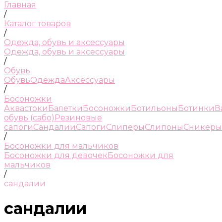
Главная
/
Каталог товаров
/
Одежда, обувь и аксессуары
Одежда, обувь и аксессуары
/
Обувь
Обувь
Одежда
Аксессуары
/
Босоножки
Аквастоки
Балетки
Босоножки
Ботильоны
Ботинки
В
обувь (сабо)
Резиновые
сапоги
Сандалии
Сапоги
Слиперы
Слипоны
Сникеры
/
Босоножки для мальчиков
Босоножки для девочек
Босоножки для
мальчиков
/
сандалии
сандалии