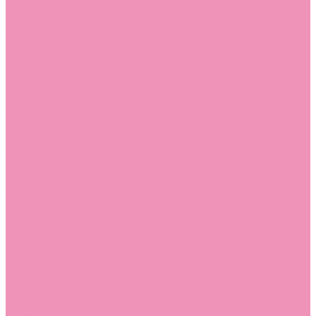
Стельки
Контакты
Помощь
Покупки
Помощь покупателю
Вопрос - ответ
Бренды
Коллекции
Готовые образы
Компания
Новости
Политика конфиденциальности
Сертификаты
...
Каталог
Одежда, обувь и аксессуары
Обувь
Аквастоки
Аквастоки для девочек
Аквастоки для мальчиков
Балетки
Балетки для девочек
Балетки для мальчиков