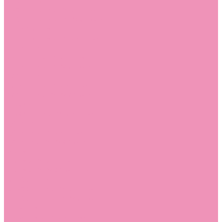
Босоножки
Босоножки для девочек
Босоножки для мальчиков
Ботильоны
Ботильоны для девочек
Ботинки
Ботинки для девочек
Ботинки для мальчиков
Валенки
Валенки для девочек
Валенки для мальчиков
Джазовки
Джазовки для девочек
Дутики
Дутики для девочек
Дутики для мальчиков
Кеды
Кеды для девочек
Кеды для мальчиков
Кроссовки
Кроссовки для девочек
Кроссовки для мальчиков
Лоферы
Лоферы для девочек