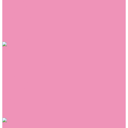
Сникеры
Сноубутсы
Тапочки
Топсайдеры
Туфли
Угги
Чешки
Шлепанцы
Одежда
Брюки
Ветровки
Джемперы и толстовки
Домашняя одежда
Комбинезоны
Комплекты
Конверты
Куртки
Платья
Полукомбинезоны
Пуховики
Туники
Аксессуары