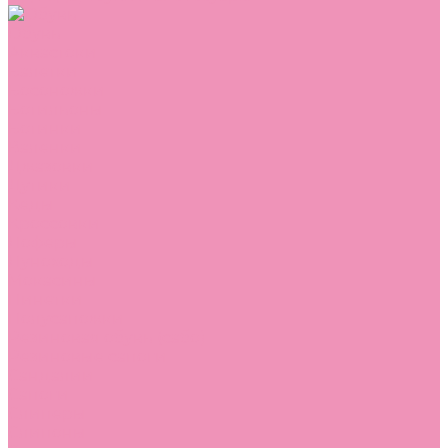
Обувь
Аквастоки
Балетки
Босоножки
Ботильоны
Ботинки
Валенки
Джазовки
Дутики
Кеды
Кроссовки
Лоферы
Луноходы
Мокасины
Пинетки
Полусапожки
Резиновая обувь (сабо)
Резиновые сапоги
Сандалии
Сапоги
Слиперы
Слипоны