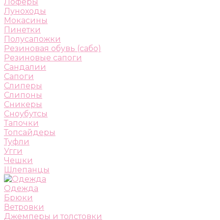
Лоферы
Луноходы
Мокасины
Пинетки
Полусапожки
Резиновая обувь (сабо)
Резиновые сапоги
Сандалии
Сапоги
Слиперы
Слипоны
Сникеры
Сноубутсы
Тапочки
Топсайдеры
Туфли
Угги
Чешки
Шлепанцы
Одежда
Брюки
Ветровки
Джемперы и толстовки