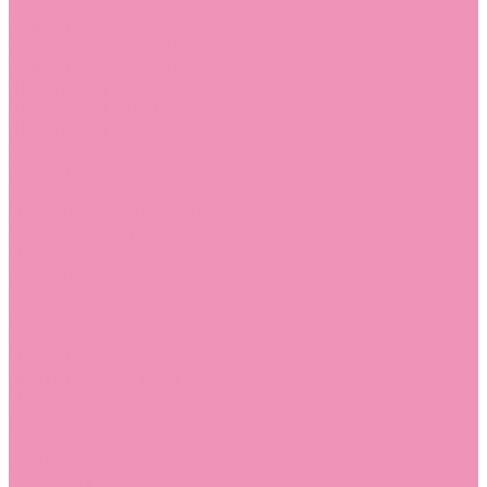
Угги для мальчиков
Чешки
Чешки для девочек
Чешки для мальчиков
Шлепанцы
Шлепанцы для девочек
Шлепанцы для мальчиков
Одежда
Брюки
Ветровки
Джемперы и толстовки
Домашняя одежда
Пижамы
Комбинезоны
Комплекты
Конверты
Куртки
Платья
Полукомбинезоны
Пуховики
Туники
Аксессуары
Стельки
Контакты