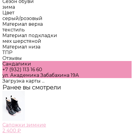
Сезон обуви
зима
Цвет
серый/розовый
Материал верха
текстиль
Материал подкладки
мех шерстяной
Материал низа
ТПР
Отзывы
Сандалики
+7 (932) 113 16 60
ул. Академика Забабахина 19А
Загрузка карты ...
Ранее вы смотрели
Сапожки зимние
2 400 ₽