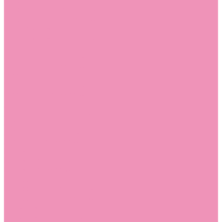
Босоножки
Босоножки для девочек
Босоножки для мальчиков
Ботильоны
Ботильоны для девочек
Ботинки
Ботинки для девочек
Ботинки для мальчиков
Валенки
Валенки для девочек
Валенки для мальчиков
Джазовки
Джазовки для девочек
Дутики
Дутики для девочек
Дутики для мальчиков
Кеды
Кеды для девочек
Кеды для мальчиков
Кроссовки
Кроссовки для девочек
Кроссовки для мальчиков
Лоферы
Лоферы для девочек