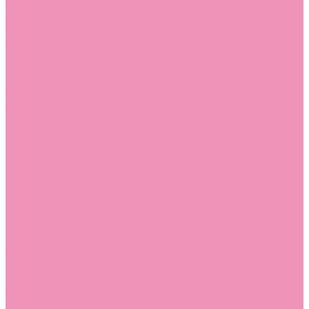
Угги для мальчиков
Чешки
Чешки для девочек
Чешки для мальчиков
Шлепанцы
Шлепанцы для девочек
Шлепанцы для мальчиков
Одежда
Брюки
Ветровки
Джемперы и толстовки
Домашняя одежда
Пижамы
Комбинезоны
Комплекты
Конверты
Куртки
Платья
Полукомбинезоны
Пуховики
Туники
Аксессуары
Стельки
Контакты