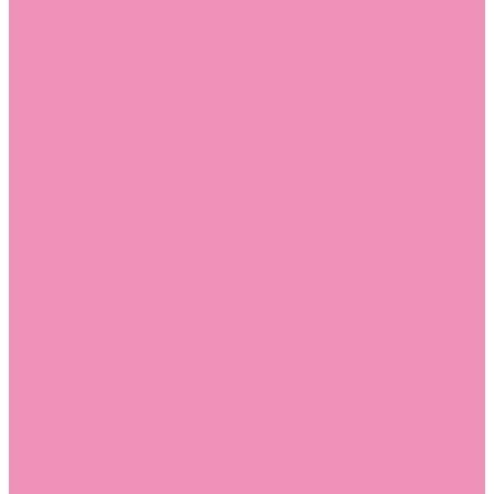
Слиперы
Слиперы для девочек
Слиперы для мальчиков
Слипоны
Слипоны для девочек
Слипоны для мальчиков
Сникеры
Сникеры для девочек
Сникеры для мальчиков
Сноубутсы
Сноубутсы для девочек
Сноубутсы для мальчиков
Тапочки
Тапочки для девочек
Тапочки для мальчиков
Топсайдеры
Топсайдеры для девочек
Топсайдеры для мальчиков
Туфли
Туфли для девочек
Туфли для мальчиков
Угги
Угги для девочек