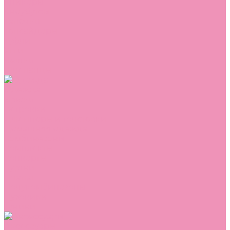
Сникеры
Сноубутсы
Тапочки
Топсайдеры
Туфли
Угги
Чешки
Шлепанцы
Одежда
Брюки
Ветровки
Джемперы и толстовки
Домашняя одежда
Комбинезоны
Комплекты
Конверты
Куртки
Платья
Полукомбинезоны
Пуховики
Туники
Аксессуары