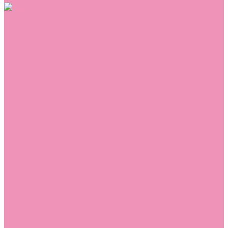
Обувь
Аквастоки
Балетки
Босоножки
Ботильоны
Ботинки
Валенки
Джазовки
Дутики
Кеды
Кроссовки
Лоферы
Луноходы
Мокасины
Пинетки
Полусапожки
Резиновая обувь (сабо)
Резиновые сапоги
Сандалии
Сапоги
Слиперы
Слипоны