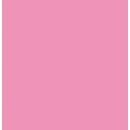
Стельки
Контакты
Помощь
Покупки
Помощь покупателю
Вопрос - ответ
Бренды
Коллекции
Готовые образы
Компания
Новости
Политика конфиденциальности
Сертификаты
...
Каталог
Одежда, обувь и аксессуары
Обувь
Аквастоки
Аквастоки для девочек
Аквастоки для мальчиков
Балетки
Балетки для девочек
Балетки для мальчиков