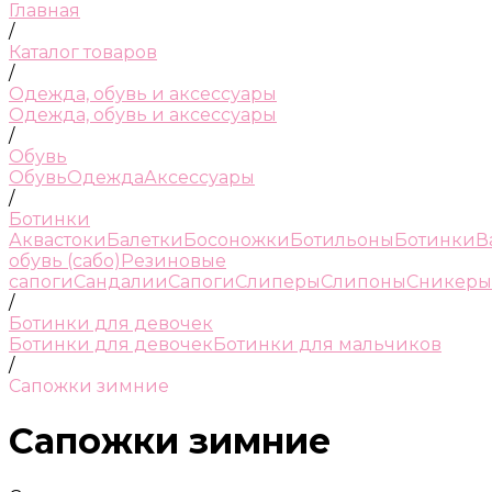
Главная
/
Каталог товаров
/
Одежда, обувь и аксессуары
Одежда, обувь и аксессуары
/
Обувь
Обувь
Одежда
Аксессуары
/
Ботинки
Аквастоки
Балетки
Босоножки
Ботильоны
Ботинки
В
обувь (сабо)
Резиновые
сапоги
Сандалии
Сапоги
Слиперы
Слипоны
Сникеры
/
Ботинки для девочек
Ботинки для девочек
Ботинки для мальчиков
/
Сапожки зимние
Сапожки зимние