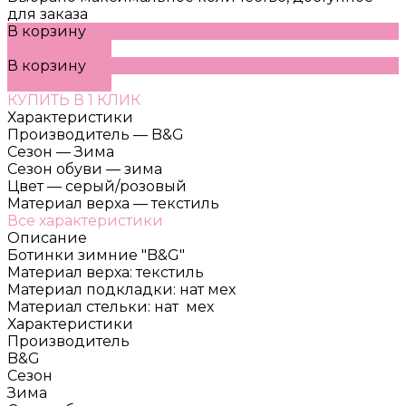
для заказа
В корзину
ДОБАВЛЕНО
В корзину
ДОБАВЛЕНО
КУПИТЬ В 1 КЛИК
Характеристики
Производитель
—
B&G
Сезон
—
Зима
Сезон обуви
—
зима
Цвет
—
серый/розовый
Материал верха
—
текстиль
Все характеристики
Описание
Ботинки зимние "B&G"
Материал верха: текстиль
Материал подкладки: нат мех
Материал стельки: нат мех
Характеристики
Производитель
B&G
Сезон
Зима