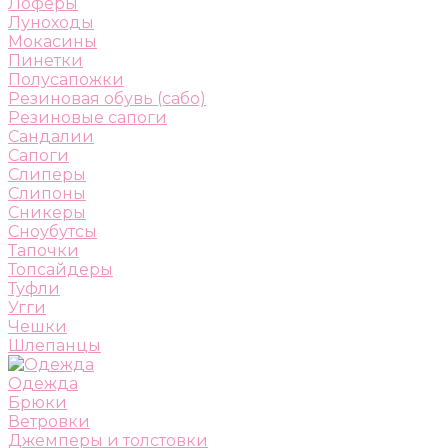
Лоферы
Луноходы
Мокасины
Пинетки
Полусапожки
Резиновая обувь (сабо)
Резиновые сапоги
Сандалии
Сапоги
Слиперы
Слипоны
Сникеры
Сноубутсы
Тапочки
Топсайдеры
Туфли
Угги
Чешки
Шлепанцы
Одежда
Брюки
Ветровки
Джемперы и толстовки