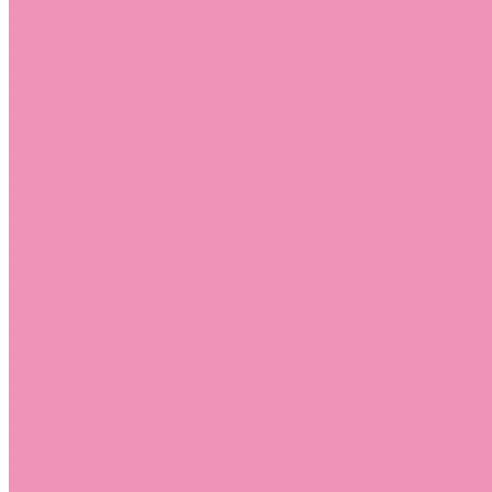
Босоножки
Босоножки для девочек
Босоножки для мальчиков
Ботильоны
Ботильоны для девочек
Ботинки
Ботинки для девочек
Ботинки для мальчиков
Валенки
Валенки для девочек
Валенки для мальчиков
Джазовки
Джазовки для девочек
Дутики
Дутики для девочек
Дутики для мальчиков
Кеды
Кеды для девочек
Кеды для мальчиков
Кроссовки
Кроссовки для девочек
Кроссовки для мальчиков
Лоферы
Лоферы для девочек