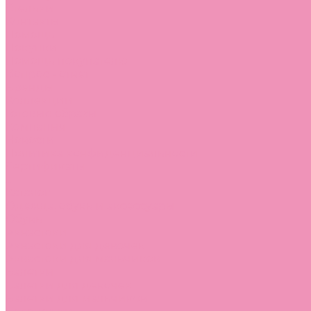
Стельки
Контакты
Помощь
Покупки
Помощь покупателю
Вопрос - ответ
Бренды
Коллекции
Готовые образы
Компания
Новости
Политика конфиденциальности
Сертификаты
...
Каталог
Одежда, обувь и аксессуары
Обувь
Аквастоки
Аквастоки для девочек
Аквастоки для мальчиков
Балетки
Балетки для девочек
Балетки для мальчиков