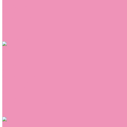
Сникеры
Сноубутсы
Тапочки
Топсайдеры
Туфли
Угги
Чешки
Шлепанцы
Одежда
Брюки
Ветровки
Джемперы и толстовки
Домашняя одежда
Комбинезоны
Комплекты
Конверты
Куртки
Платья
Полукомбинезоны
Пуховики
Туники
Аксессуары