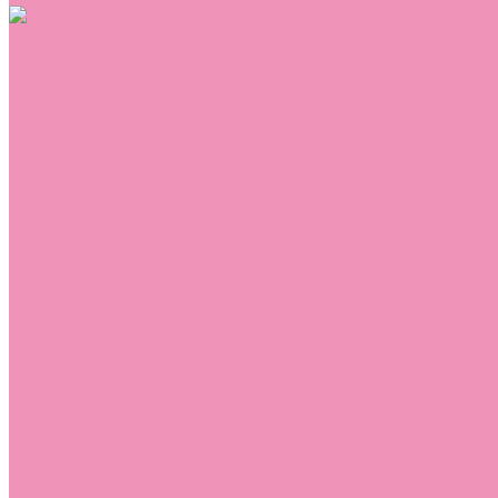
Обувь
Аквастоки
Балетки
Босоножки
Ботильоны
Ботинки
Валенки
Джазовки
Дутики
Кеды
Кроссовки
Лоферы
Луноходы
Мокасины
Пинетки
Полусапожки
Резиновая обувь (сабо)
Резиновые сапоги
Сандалии
Сапоги
Слиперы
Слипоны