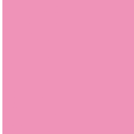
Босоножки
Босоножки для девочек
Босоножки для мальчиков
Ботильоны
Ботильоны для девочек
Ботинки
Ботинки для девочек
Ботинки для мальчиков
Валенки
Валенки для девочек
Валенки для мальчиков
Джазовки
Джазовки для девочек
Дутики
Дутики для девочек
Дутики для мальчиков
Кеды
Кеды для девочек
Кеды для мальчиков
Кроссовки
Кроссовки для девочек
Кроссовки для мальчиков
Лоферы
Лоферы для девочек