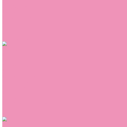
Сникеры
Сноубутсы
Тапочки
Топсайдеры
Туфли
Угги
Чешки
Шлепанцы
Одежда
Брюки
Ветровки
Джемперы и толстовки
Домашняя одежда
Комбинезоны
Комплекты
Конверты
Куртки
Платья
Полукомбинезоны
Пуховики
Туники
Аксессуары