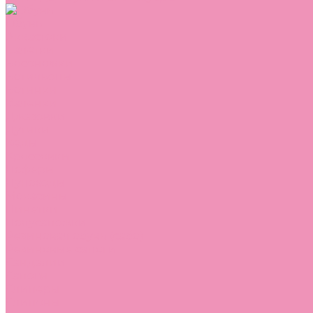
Обувь
Аквастоки
Балетки
Босоножки
Ботильоны
Ботинки
Валенки
Джазовки
Дутики
Кеды
Кроссовки
Лоферы
Луноходы
Мокасины
Пинетки
Полусапожки
Резиновая обувь (сабо)
Резиновые сапоги
Сандалии
Сапоги
Слиперы
Слипоны