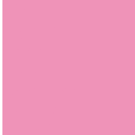
Стельки
Контакты
Помощь
Покупки
Помощь покупателю
Вопрос - ответ
Бренды
Коллекции
Готовые образы
Компания
Новости
Политика конфиденциальности
Сертификаты
...
Каталог
Одежда, обувь и аксессуары
Обувь
Аквастоки
Аквастоки для девочек
Аквастоки для мальчиков
Балетки
Балетки для девочек
Балетки для мальчиков