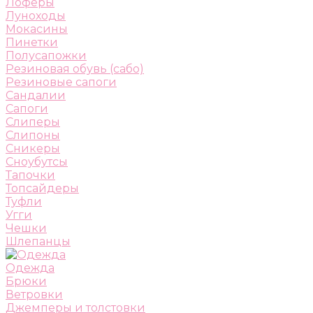
Лоферы
Луноходы
Мокасины
Пинетки
Полусапожки
Резиновая обувь (сабо)
Резиновые сапоги
Сандалии
Сапоги
Слиперы
Слипоны
Сникеры
Сноубутсы
Тапочки
Топсайдеры
Туфли
Угги
Чешки
Шлепанцы
Одежда
Брюки
Ветровки
Джемперы и толстовки