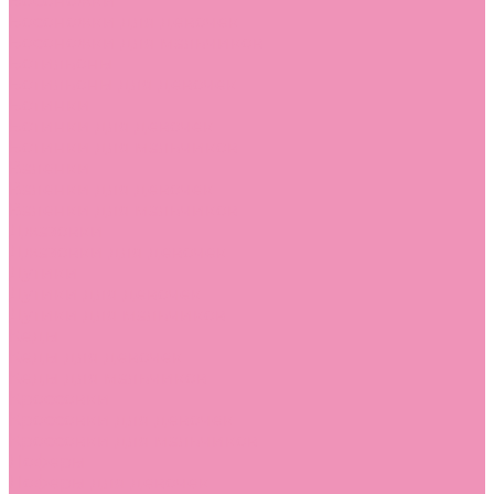
Босоножки
Босоножки для девочек
Босоножки для мальчиков
Ботильоны
Ботильоны для девочек
Ботинки
Ботинки для девочек
Ботинки для мальчиков
Валенки
Валенки для девочек
Валенки для мальчиков
Джазовки
Джазовки для девочек
Дутики
Дутики для девочек
Дутики для мальчиков
Кеды
Кеды для девочек
Кеды для мальчиков
Кроссовки
Кроссовки для девочек
Кроссовки для мальчиков
Лоферы
Лоферы для девочек