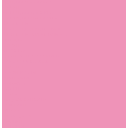
Угги для мальчиков
Чешки
Чешки для девочек
Чешки для мальчиков
Шлепанцы
Шлепанцы для девочек
Шлепанцы для мальчиков
Одежда
Брюки
Ветровки
Джемперы и толстовки
Домашняя одежда
Пижамы
Комбинезоны
Комплекты
Конверты
Куртки
Платья
Полукомбинезоны
Пуховики
Туники
Аксессуары
Стельки
Контакты