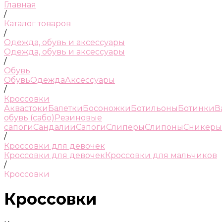
Главная
/
Каталог товаров
/
Одежда, обувь и аксессуары
Одежда, обувь и аксессуары
/
Обувь
Обувь
Одежда
Аксессуары
/
Кроссовки
Аквастоки
Балетки
Босоножки
Ботильоны
Ботинки
В
обувь (сабо)
Резиновые
сапоги
Сандалии
Сапоги
Слиперы
Слипоны
Сникеры
/
Кроссовки для девочек
Кроссовки для девочек
Кроссовки для мальчиков
/
Кроссовки
Кроссовки