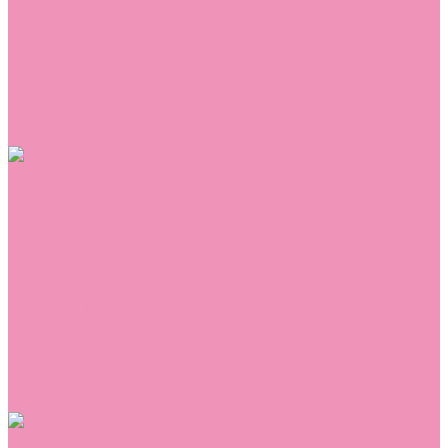
Сникеры
Сноубутсы
Тапочки
Топсайдеры
Туфли
Угги
Чешки
Шлепанцы
Одежда
Брюки
Ветровки
Джемперы и толстовки
Домашняя одежда
Комбинезоны
Комплекты
Конверты
Куртки
Платья
Полукомбинезоны
Пуховики
Туники
Аксессуары