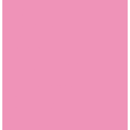
Стельки
Контакты
Помощь
Покупки
Помощь покупателю
Вопрос - ответ
Бренды
Коллекции
Готовые образы
Компания
Новости
Политика конфиденциальности
Сертификаты
...
Каталог
Одежда, обувь и аксессуары
Обувь
Аквастоки
Аквастоки для девочек
Аквастоки для мальчиков
Балетки
Балетки для девочек
Балетки для мальчиков