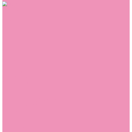
Обувь
Аквастоки
Балетки
Босоножки
Ботильоны
Ботинки
Валенки
Джазовки
Дутики
Кеды
Кроссовки
Лоферы
Луноходы
Мокасины
Пинетки
Полусапожки
Резиновая обувь (сабо)
Резиновые сапоги
Сандалии
Сапоги
Слиперы
Слипоны