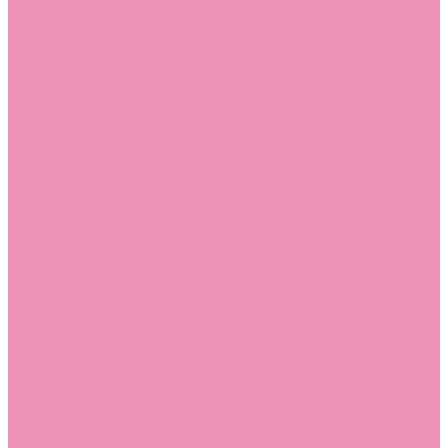
Слиперы
Слиперы для девочек
Слиперы для мальчиков
Слипоны
Слипоны для девочек
Слипоны для мальчиков
Сникеры
Сникеры для девочек
Сникеры для мальчиков
Сноубутсы
Сноубутсы для девочек
Сноубутсы для мальчиков
Тапочки
Тапочки для девочек
Тапочки для мальчиков
Топсайдеры
Топсайдеры для девочек
Топсайдеры для мальчиков
Туфли
Туфли для девочек
Туфли для мальчиков
Угги
Угги для девочек