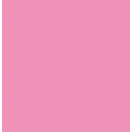
Босоножки
Босоножки для девочек
Босоножки для мальчиков
Ботильоны
Ботильоны для девочек
Ботинки
Ботинки для девочек
Ботинки для мальчиков
Валенки
Валенки для девочек
Валенки для мальчиков
Джазовки
Джазовки для девочек
Дутики
Дутики для девочек
Дутики для мальчиков
Кеды
Кеды для девочек
Кеды для мальчиков
Кроссовки
Кроссовки для девочек
Кроссовки для мальчиков
Лоферы
Лоферы для девочек