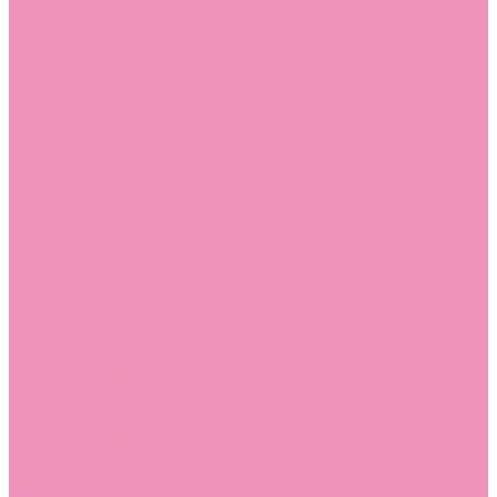
Слиперы
Слиперы для девочек
Слиперы для мальчиков
Слипоны
Слипоны для девочек
Слипоны для мальчиков
Сникеры
Сникеры для девочек
Сникеры для мальчиков
Сноубутсы
Сноубутсы для девочек
Сноубутсы для мальчиков
Тапочки
Тапочки для девочек
Тапочки для мальчиков
Топсайдеры
Топсайдеры для девочек
Топсайдеры для мальчиков
Туфли
Туфли для девочек
Туфли для мальчиков
Угги
Угги для девочек