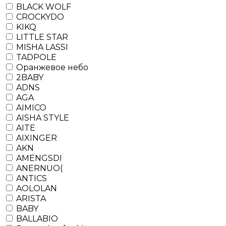
BLACK WOLF
CROCKYDO
KIKQ
LITTLE STAR
MISHA LASSI
TADPOLE
Оранжевое небо
2BABY
ADNS
AGA
AIMICO
AISHA STYLE
AITE
AIXINGER
AKN
AMENGSDI
ANERNUO(
ANTICS
AOLOLAN
ARISTA
BABY
BALLABIO