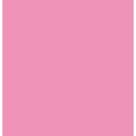
Стельки
Контакты
Помощь
Покупки
Помощь покупателю
Вопрос - ответ
Бренды
Коллекции
Готовые образы
Компания
Новости
Политика конфиденциальности
Сертификаты
...
Каталог
Одежда, обувь и аксессуары
Обувь
Аквастоки
Аквастоки для девочек
Аквастоки для мальчиков
Балетки
Балетки для девочек
Балетки для мальчиков