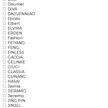
Disumer
DIVA
DNJUFNNIAO
Donilo
Elbert
ELVIRA
ERDEN
Fashion
FEIYANG
FENG
FINLESS
GACCIA
GELINKE
GIUGI
GLASSIA
GUNANG
HASAI
Javinia
JIERAMO
Jiereimo
JING PIN
JINJILI