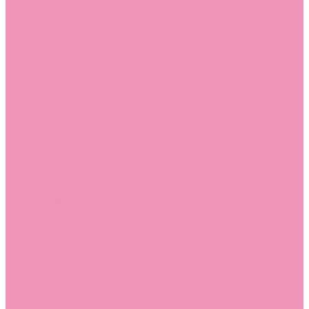
Угги для мальчиков
Чешки
Чешки для девочек
Чешки для мальчиков
Шлепанцы
Шлепанцы для девочек
Шлепанцы для мальчиков
Одежда
Брюки
Ветровки
Джемперы и толстовки
Домашняя одежда
Пижамы
Комбинезоны
Комплекты
Конверты
Куртки
Платья
Полукомбинезоны
Пуховики
Туники
Аксессуары
Стельки
Контакты