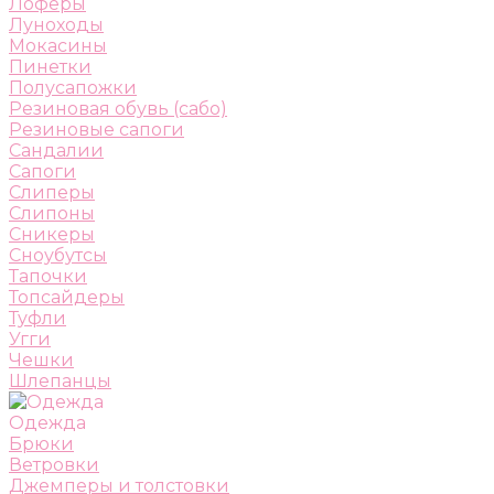
Лоферы
Луноходы
Мокасины
Пинетки
Полусапожки
Резиновая обувь (сабо)
Резиновые сапоги
Сандалии
Сапоги
Слиперы
Слипоны
Сникеры
Сноубутсы
Тапочки
Топсайдеры
Туфли
Угги
Чешки
Шлепанцы
Одежда
Брюки
Ветровки
Джемперы и толстовки