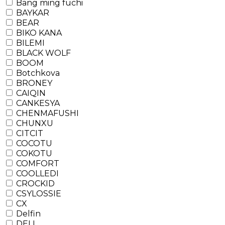
Bang ming fuchi
BAYKAR
BEAR
BIKO KANA
BILEMI
BLACK WOLF
BOOM
Botchkova
BRONEY
CAIQIN
CANKESYA
CHENMAFUSHI
CHUNXU
CITCIT
COCOTU
COKOTU
COMFORT
COOLLEDI
CROCKID
CSYLOSSIE
CX
Delfin
DELI