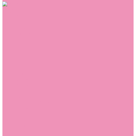
Обувь
Аквастоки
Балетки
Босоножки
Ботильоны
Ботинки
Валенки
Джазовки
Дутики
Кеды
Кроссовки
Лоферы
Луноходы
Мокасины
Пинетки
Полусапожки
Резиновая обувь (сабо)
Резиновые сапоги
Сандалии
Сапоги
Слиперы
Слипоны