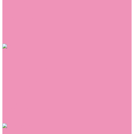
Сникеры
Сноубутсы
Тапочки
Топсайдеры
Туфли
Угги
Чешки
Шлепанцы
Одежда
Брюки
Ветровки
Джемперы и толстовки
Домашняя одежда
Комбинезоны
Комплекты
Конверты
Куртки
Платья
Полукомбинезоны
Пуховики
Туники
Аксессуары