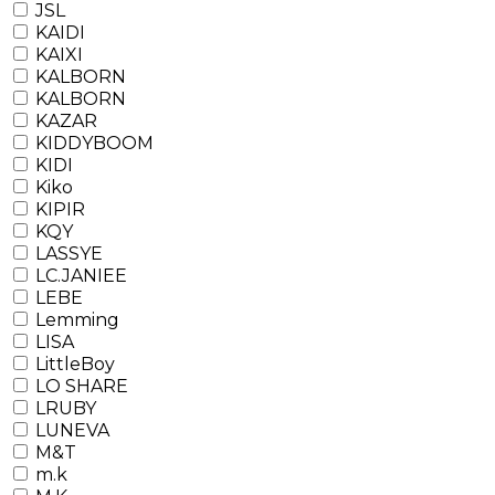
JSL
KAIDI
KAIXI
KALBORN
KALBORN
KAZAR
KIDDYBOOM
KIDI
Kiko
KIPIR
KQY
LASSYE
LC.JANIEE
LEBE
Lemming
LISA
LittleBoy
LO SHARE
LRUBY
LUNEVA
M&T
m.k