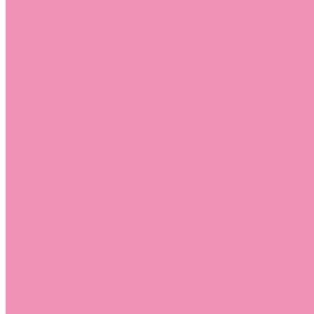
Босоножки
Босоножки для девочек
Босоножки для мальчиков
Ботильоны
Ботильоны для девочек
Ботинки
Ботинки для девочек
Ботинки для мальчиков
Валенки
Валенки для девочек
Валенки для мальчиков
Джазовки
Джазовки для девочек
Дутики
Дутики для девочек
Дутики для мальчиков
Кеды
Кеды для девочек
Кеды для мальчиков
Кроссовки
Кроссовки для девочек
Кроссовки для мальчиков
Лоферы
Лоферы для девочек