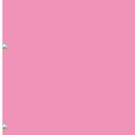
Сникеры
Сноубутсы
Тапочки
Топсайдеры
Туфли
Угги
Чешки
Шлепанцы
Одежда
Брюки
Ветровки
Джемперы и толстовки
Домашняя одежда
Комбинезоны
Комплекты
Конверты
Куртки
Платья
Полукомбинезоны
Пуховики
Туники
Аксессуары