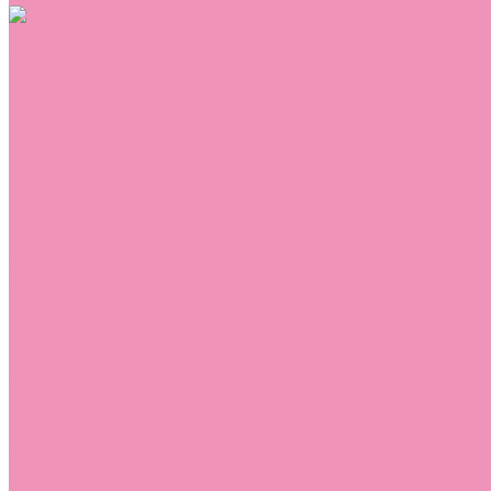
Обувь
Аквастоки
Балетки
Босоножки
Ботильоны
Ботинки
Валенки
Джазовки
Дутики
Кеды
Кроссовки
Лоферы
Луноходы
Мокасины
Пинетки
Полусапожки
Резиновая обувь (сабо)
Резиновые сапоги
Сандалии
Сапоги
Слиперы
Слипоны