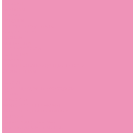
Стельки
Контакты
Помощь
Покупки
Помощь покупателю
Вопрос - ответ
Бренды
Коллекции
Готовые образы
Компания
Новости
Политика конфиденциальности
Сертификаты
...
Каталог
Одежда, обувь и аксессуары
Обувь
Аквастоки
Аквастоки для девочек
Аквастоки для мальчиков
Балетки
Балетки для девочек
Балетки для мальчиков