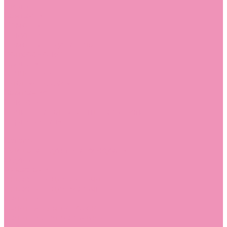
Стельки
Контакты
Помощь
Покупки
Помощь покупателю
Вопрос - ответ
Бренды
Коллекции
Готовые образы
Компания
Новости
Политика конфиденциальности
Сертификаты
...
Каталог
Одежда, обувь и аксессуары
Обувь
Аквастоки
Аквастоки для девочек
Аквастоки для мальчиков
Балетки
Балетки для девочек
Балетки для мальчиков