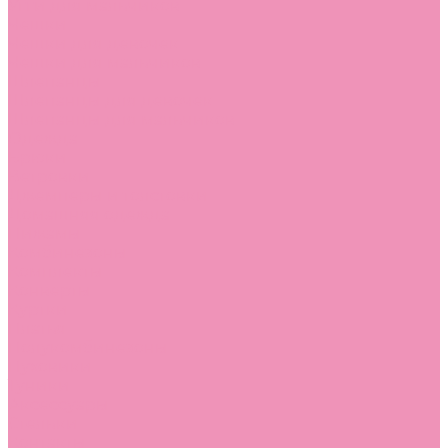
Угги для мальчиков
Чешки
Чешки для девочек
Чешки для мальчиков
Шлепанцы
Шлепанцы для девочек
Шлепанцы для мальчиков
Одежда
Брюки
Ветровки
Джемперы и толстовки
Домашняя одежда
Пижамы
Комбинезоны
Комплекты
Конверты
Куртки
Платья
Полукомбинезоны
Пуховики
Туники
Аксессуары
Стельки
Контакты