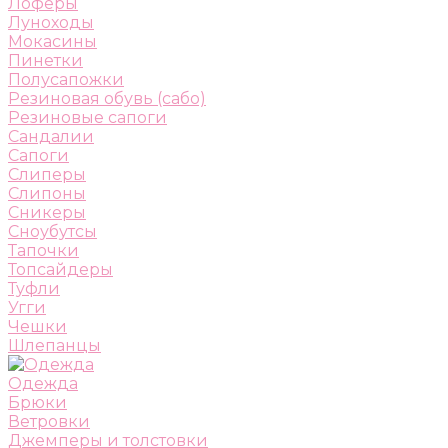
Лоферы
Луноходы
Мокасины
Пинетки
Полусапожки
Резиновая обувь (сабо)
Резиновые сапоги
Сандалии
Сапоги
Слиперы
Слипоны
Сникеры
Сноубутсы
Тапочки
Топсайдеры
Туфли
Угги
Чешки
Шлепанцы
Одежда
Брюки
Ветровки
Джемперы и толстовки