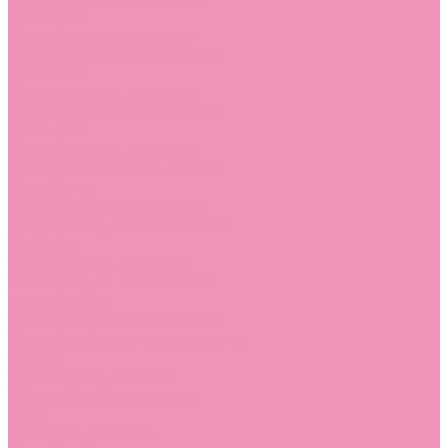
Слиперы
Слиперы для девочек
Слиперы для мальчиков
Слипоны
Слипоны для девочек
Слипоны для мальчиков
Сникеры
Сникеры для девочек
Сникеры для мальчиков
Сноубутсы
Сноубутсы для девочек
Сноубутсы для мальчиков
Тапочки
Тапочки для девочек
Тапочки для мальчиков
Топсайдеры
Топсайдеры для девочек
Топсайдеры для мальчиков
Туфли
Туфли для девочек
Туфли для мальчиков
Угги
Угги для девочек