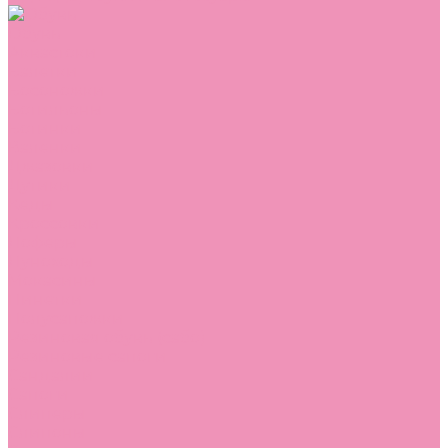
Обувь
Аквастоки
Балетки
Босоножки
Ботильоны
Ботинки
Валенки
Джазовки
Дутики
Кеды
Кроссовки
Лоферы
Луноходы
Мокасины
Пинетки
Полусапожки
Резиновая обувь (сабо)
Резиновые сапоги
Сандалии
Сапоги
Слиперы
Слипоны