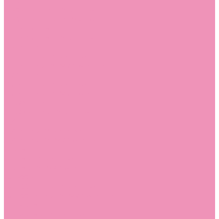
Босоножки
Босоножки для девочек
Босоножки для мальчиков
Ботильоны
Ботильоны для девочек
Ботинки
Ботинки для девочек
Ботинки для мальчиков
Валенки
Валенки для девочек
Валенки для мальчиков
Джазовки
Джазовки для девочек
Дутики
Дутики для девочек
Дутики для мальчиков
Кеды
Кеды для девочек
Кеды для мальчиков
Кроссовки
Кроссовки для девочек
Кроссовки для мальчиков
Лоферы
Лоферы для девочек