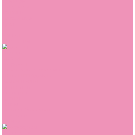
Сникеры
Сноубутсы
Тапочки
Топсайдеры
Туфли
Угги
Чешки
Шлепанцы
Одежда
Брюки
Ветровки
Джемперы и толстовки
Домашняя одежда
Комбинезоны
Комплекты
Конверты
Куртки
Платья
Полукомбинезоны
Пуховики
Туники
Аксессуары