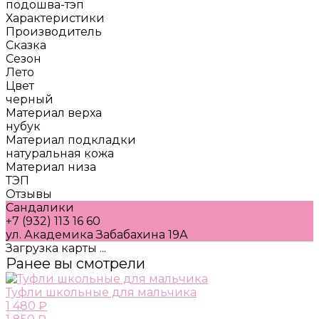
подошва-тэп
Характеристики
Производитель
Сказка
Сезон
Лето
Цвет
черный
Материал верха
нубук
Материал подкладки
натуральная кожа
Материал низа
ТЭП
Отзывы
Сандалики
+7 (932) 113 16 60
ул. Академика Забабахина 19А
Загрузка карты ...
Ранее вы смотрели
Туфли школьные для мальчика
1 480 ₽