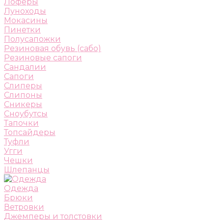
Лоферы
Луноходы
Мокасины
Пинетки
Полусапожки
Резиновая обувь (сабо)
Резиновые сапоги
Сандалии
Сапоги
Слиперы
Слипоны
Сникеры
Сноубутсы
Тапочки
Топсайдеры
Туфли
Угги
Чешки
Шлепанцы
Одежда
Брюки
Ветровки
Джемперы и толстовки