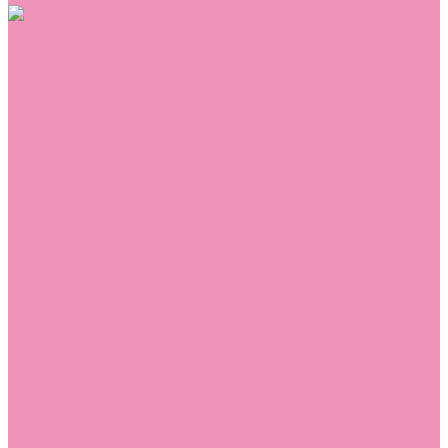
Обувь
Аквастоки
Балетки
Босоножки
Ботильоны
Ботинки
Валенки
Джазовки
Дутики
Кеды
Кроссовки
Лоферы
Луноходы
Мокасины
Пинетки
Полусапожки
Резиновая обувь (сабо)
Резиновые сапоги
Сандалии
Сапоги
Слиперы
Слипоны