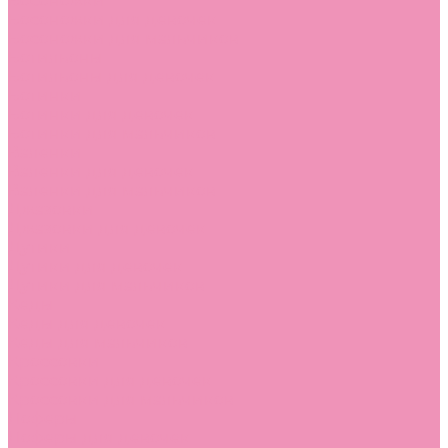
Босоножки
Босоножки для девочек
Босоножки для мальчиков
Ботильоны
Ботильоны для девочек
Ботинки
Ботинки для девочек
Ботинки для мальчиков
Валенки
Валенки для девочек
Валенки для мальчиков
Джазовки
Джазовки для девочек
Дутики
Дутики для девочек
Дутики для мальчиков
Кеды
Кеды для девочек
Кеды для мальчиков
Кроссовки
Кроссовки для девочек
Кроссовки для мальчиков
Лоферы
Лоферы для девочек