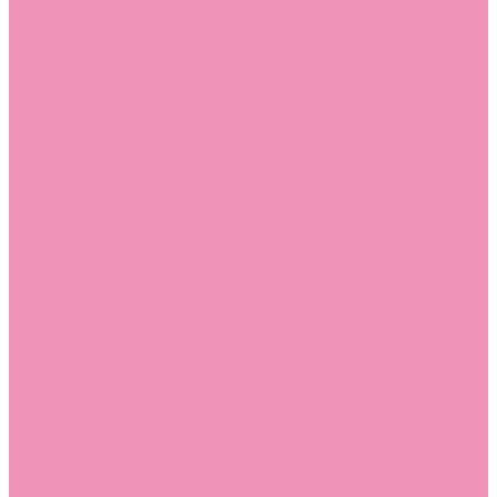
Стельки
Контакты
Помощь
Покупки
Помощь покупателю
Вопрос - ответ
Бренды
Коллекции
Готовые образы
Компания
Новости
Политика конфиденциальности
Сертификаты
...
Каталог
Одежда, обувь и аксессуары
Обувь
Аквастоки
Аквастоки для девочек
Аквастоки для мальчиков
Балетки
Балетки для девочек
Балетки для мальчиков