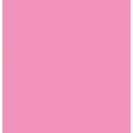
Слиперы
Слиперы для девочек
Слиперы для мальчиков
Слипоны
Слипоны для девочек
Слипоны для мальчиков
Сникеры
Сникеры для девочек
Сникеры для мальчиков
Сноубутсы
Сноубутсы для девочек
Сноубутсы для мальчиков
Тапочки
Тапочки для девочек
Тапочки для мальчиков
Топсайдеры
Топсайдеры для девочек
Топсайдеры для мальчиков
Туфли
Туфли для девочек
Туфли для мальчиков
Угги
Угги для девочек