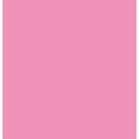
Угги для мальчиков
Чешки
Чешки для девочек
Чешки для мальчиков
Шлепанцы
Шлепанцы для девочек
Шлепанцы для мальчиков
Одежда
Брюки
Ветровки
Джемперы и толстовки
Домашняя одежда
Пижамы
Комбинезоны
Комплекты
Конверты
Куртки
Платья
Полукомбинезоны
Пуховики
Туники
Аксессуары
Стельки
Контакты