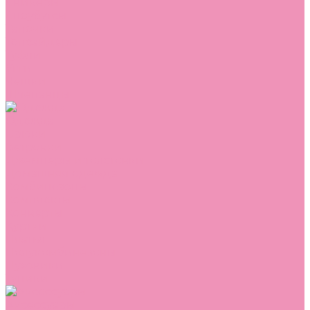
Сникеры
Сноубутсы
Тапочки
Топсайдеры
Туфли
Угги
Чешки
Шлепанцы
Одежда
Брюки
Ветровки
Джемперы и толстовки
Домашняя одежда
Комбинезоны
Комплекты
Конверты
Куртки
Платья
Полукомбинезоны
Пуховики
Туники
Аксессуары