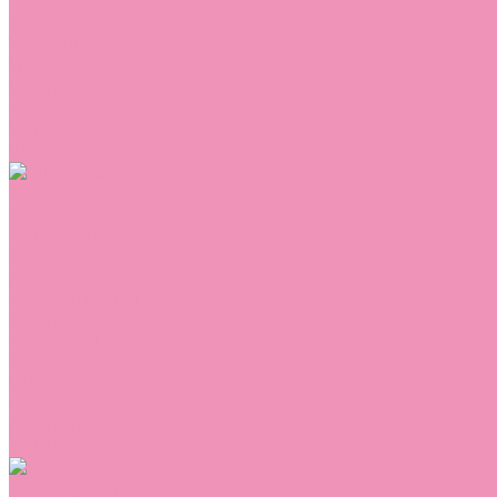
Сникеры
Сноубутсы
Тапочки
Топсайдеры
Туфли
Угги
Чешки
Шлепанцы
Одежда
Брюки
Ветровки
Джемперы и толстовки
Домашняя одежда
Комбинезоны
Комплекты
Конверты
Куртки
Платья
Полукомбинезоны
Пуховики
Туники
Аксессуары