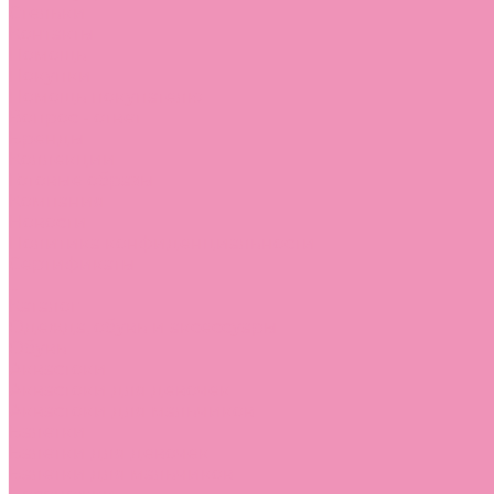
Стельки
Контакты
Помощь
Покупки
Помощь покупателю
Вопрос - ответ
Бренды
Коллекции
Готовые образы
Компания
Новости
Политика конфиденциальности
Сертификаты
...
Каталог
Одежда, обувь и аксессуары
Обувь
Аквастоки
Аквастоки для девочек
Аквастоки для мальчиков
Балетки
Балетки для девочек
Балетки для мальчиков