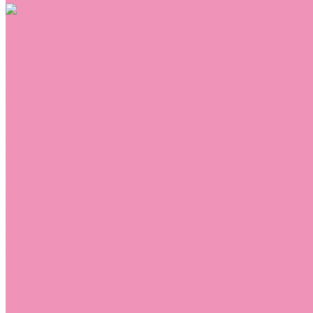
Обувь
Аквастоки
Балетки
Босоножки
Ботильоны
Ботинки
Валенки
Джазовки
Дутики
Кеды
Кроссовки
Лоферы
Луноходы
Мокасины
Пинетки
Полусапожки
Резиновая обувь (сабо)
Резиновые сапоги
Сандалии
Сапоги
Слиперы
Слипоны