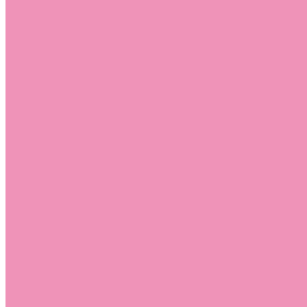
Босоножки
Босоножки для девочек
Босоножки для мальчиков
Ботильоны
Ботильоны для девочек
Ботинки
Ботинки для девочек
Ботинки для мальчиков
Валенки
Валенки для девочек
Валенки для мальчиков
Джазовки
Джазовки для девочек
Дутики
Дутики для девочек
Дутики для мальчиков
Кеды
Кеды для девочек
Кеды для мальчиков
Кроссовки
Кроссовки для девочек
Кроссовки для мальчиков
Лоферы
Лоферы для девочек