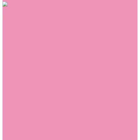
Обувь
Аквастоки
Балетки
Босоножки
Ботильоны
Ботинки
Валенки
Джазовки
Дутики
Кеды
Кроссовки
Лоферы
Луноходы
Мокасины
Пинетки
Полусапожки
Резиновая обувь (сабо)
Резиновые сапоги
Сандалии
Сапоги
Слиперы
Слипоны