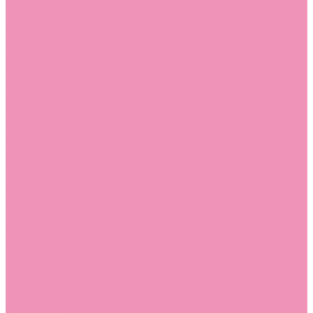
Угги для мальчиков
Чешки
Чешки для девочек
Чешки для мальчиков
Шлепанцы
Шлепанцы для девочек
Шлепанцы для мальчиков
Одежда
Брюки
Ветровки
Джемперы и толстовки
Домашняя одежда
Пижамы
Комбинезоны
Комплекты
Конверты
Куртки
Платья
Полукомбинезоны
Пуховики
Туники
Аксессуары
Стельки
Контакты