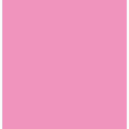
Стельки
Контакты
Помощь
Покупки
Помощь покупателю
Вопрос - ответ
Бренды
Коллекции
Готовые образы
Компания
Новости
Политика конфиденциальности
Сертификаты
...
Каталог
Одежда, обувь и аксессуары
Обувь
Аквастоки
Аквастоки для девочек
Аквастоки для мальчиков
Балетки
Балетки для девочек
Балетки для мальчиков