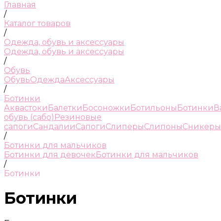
Главная
/
Каталог товаров
/
Одежда, обувь и аксессуары
Одежда, обувь и аксессуары
/
Обувь
Обувь
Одежда
Аксессуары
/
Ботинки
Аквастоки
Балетки
Босоножки
Ботильоны
Ботинки
В
обувь (сабо)
Резиновые
сапоги
Сандалии
Сапоги
Слиперы
Слипоны
Сникеры
/
Ботинки для мальчиков
Ботинки для девочек
Ботинки для мальчиков
/
Ботинки
Ботинки