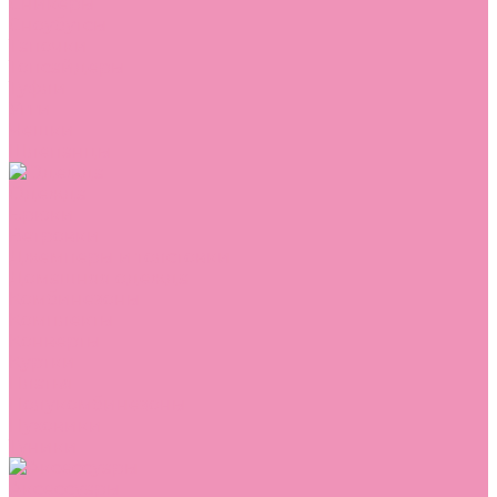
Сникеры
Сноубутсы
Тапочки
Топсайдеры
Туфли
Угги
Чешки
Шлепанцы
Одежда
Брюки
Ветровки
Джемперы и толстовки
Домашняя одежда
Комбинезоны
Комплекты
Конверты
Куртки
Платья
Полукомбинезоны
Пуховики
Туники
Аксессуары