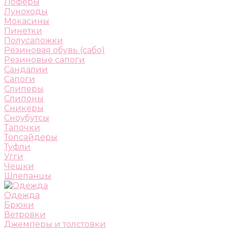
Лоферы
Луноходы
Мокасины
Пинетки
Полусапожки
Резиновая обувь (сабо)
Резиновые сапоги
Сандалии
Сапоги
Слиперы
Слипоны
Сникеры
Сноубутсы
Тапочки
Топсайдеры
Туфли
Угги
Чешки
Шлепанцы
Одежда
Брюки
Ветровки
Джемперы и толстовки