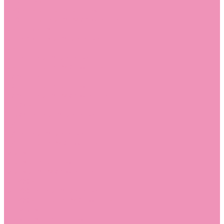
Босоножки
Босоножки для девочек
Босоножки для мальчиков
Ботильоны
Ботильоны для девочек
Ботинки
Ботинки для девочек
Ботинки для мальчиков
Валенки
Валенки для девочек
Валенки для мальчиков
Джазовки
Джазовки для девочек
Дутики
Дутики для девочек
Дутики для мальчиков
Кеды
Кеды для девочек
Кеды для мальчиков
Кроссовки
Кроссовки для девочек
Кроссовки для мальчиков
Лоферы
Лоферы для девочек