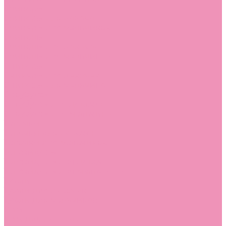
Слиперы
Слиперы для девочек
Слиперы для мальчиков
Слипоны
Слипоны для девочек
Слипоны для мальчиков
Сникеры
Сникеры для девочек
Сникеры для мальчиков
Сноубутсы
Сноубутсы для девочек
Сноубутсы для мальчиков
Тапочки
Тапочки для девочек
Тапочки для мальчиков
Топсайдеры
Топсайдеры для девочек
Топсайдеры для мальчиков
Туфли
Туфли для девочек
Туфли для мальчиков
Угги
Угги для девочек